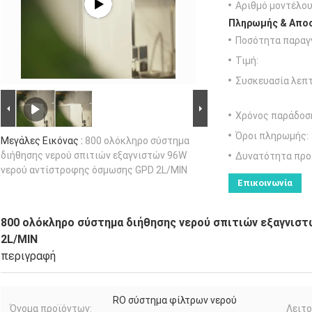
Αριθμό μοντέλου
Πληρωμής & Αποσ
Ποσότητα παραγγ
Τιμή:
Συσκευασία λεπτ
Χρόνος παράδοσ
Όροι πληρωμής:
Μεγάλες Εικόνας :
800 ολόκληρο σύστημα
διήθησης νερού σπιτιών εξαγνιστών 96W
Δυνατότητα προ
νερού αντίστροφης όσμωσης GPD 2L/MIN
Επικοινωνία
800 ολόκληρο σύστημα διήθησης νερού σπιτιών εξαγνισ
2L/MIN
περιγραφή
RO σύστημα φίλτρων νερού
Όνομα προϊόντων:
Λειτο