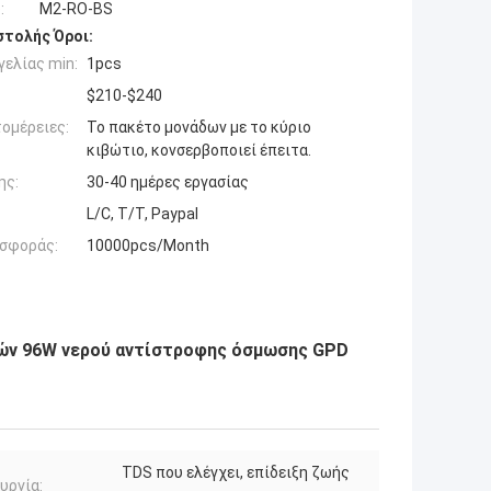
:
M2-RO-BS
τολής Όροι:
ελίας min:
1pcs
$210-$240
ομέρειες:
Το πακέτο μονάδων με το κύριο
κιβώτιο, κονσερβοποιεί έπειτα.
ης:
30-40 ημέρες εργασίας
L/C, T/T, Paypal
σφοράς:
10000pcs/Month
τών 96W νερού αντίστροφης όσμωσης GPD
TDS που ελέγχει, επίδειξη ζωής
υργία: