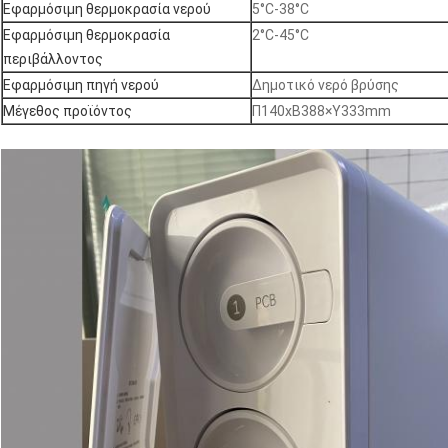
Εφαρμόσιμη θερμοκρασία νερού
5°C-38°C
Εφαρμόσιμη θερμοκρασία
2°C-45°C
περιβάλλοντος
Εφαρμόσιμη πηγή νερού
Δημοτικό νερό βρύσης
Μέγεθος προϊόντος
Π140xΒ388×Υ333mm