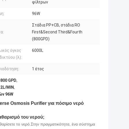
φίλτρων
μη:
96W
Στάδια PP+CB, στάδια RO
α:
First&Second Third&Fourth
(800GPD)
ικός όγκος
6000L
δικτύου (λ):
ιοδότηση:
1 έτος
 800 GPD
,
 2L/MIN
,
ών 96W
rse Osmosis Purifier για πόσιμο νερό
αθαρισμό του νερού;
θαρίσετε το νερό.Στην πραγματικότητα, ένα σύστημα