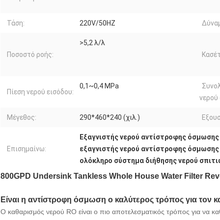
Τάση:
220V/50HZ
Δύνα
>5,2 λ/λ
Ποσοστό ροής:
Κασέτ
0,1~0,4 MPa
Συνολ
Πίεση νερού εισόδου:
νερού 
Μέγεθος:
290*460*240 (χιλ.)
Εξουσ
Εξαγνιστής νερού αντίστροφης όσμωσης
Επισημαίνω:
εξαγνιστής νερού αντίστροφης όσμωσης
ολόκληρο σύστημα διήθησης νερού σπιτι
800GPD Undersink Tankless Whole House Water Filter Reve
Είναι η αντίστροφη όσμωση ο καλύτερος τρόπος για τον κ
Ο καθαρισμός νερού RO είναι ο πιο αποτελεσματικός τρόπος για να κα