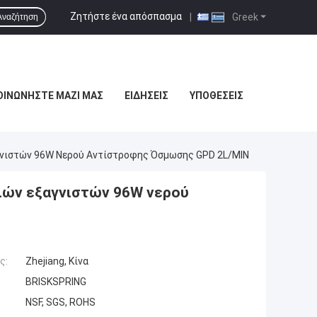
Ζητήστε ένα απόσπασμα
|
Greek
Αναζήτηση
ΟΙΝΩΝΉΣΤΕ ΜΑΖΊ ΜΑΣ
ΕΙΔΉΣΕΙΣ
ΥΠΟΘΈΣΕΙΣ
γνιστών 96W Νερού Αντίστροφης Όσμωσης GPD 2L/MIN
ιών εξαγνιστών 96W νερού
ς:
Zhejiang, Κίνα
BRISKSPRING
NSF, SGS, ROHS