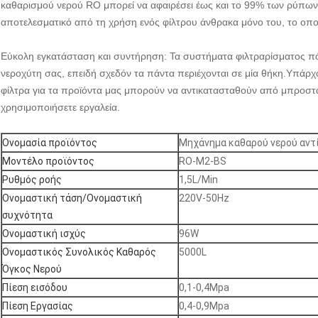
καθαρισμού νερού RO μπορεί να αφαιρέσει έως και το 99% των ρύπων 
αποτελεσματικό από τη χρήση ενός φίλτρου άνθρακα μόνο του, το οποί
Εύκολη εγκατάσταση και συντήρηση: Τα συστήματα φιλτραρίσματος π
νεροχύτη σας, επειδή σχεδόν τα πάντα περιέχονται σε μία θήκη.Υπάρχο
φίλτρα για τα προϊόντα μας μπορούν να αντικατασταθούν από μπροστά χ
χρησιμοποιήσετε εργαλεία.
Ονομασία προϊόντος
Μηχάνημα καθαρού νερού αν
Μοντέλο προϊόντος
RO-M2-BS
Ρυθμός ροής
1,5L/Min
Ονομαστική τάση/Ονομαστική
220V-50Hz
συχνότητα
Ονομαστική ισχύς
96W
Ονομαστικός Συνολικός Καθαρός
5000L
Όγκος Νερού
Πίεση εισόδου
0,1-0,4Mpa
Πίεση Εργασίας
0,4-0,9Mpa