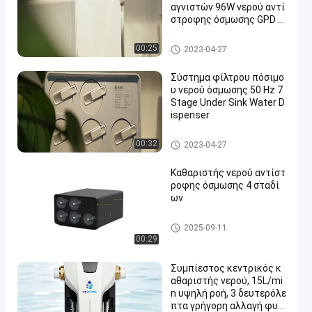
αγνιστών 96W νερού αντί
στροφης όσμωσης GPD 2
L/MIN
Εξαγνιστής νερού αντίστροφ
00:25
2023-04-27
ης όσμωσης
Σύστημα φίλτρου πόσιμο
υ νερού όσμωσης 50 Hz 7
Stage Under Sink Water D
ispenser
Εξαγνιστής νερού αντίστροφ
00:32
2023-04-27
ης όσμωσης
Καθαριστής νερού αντίστ
ροφης όσμωσης 4 σταδί
ων
Εξαγνιστής νερού αντίστροφ
2025-09-11
ης όσμωσης
00:29
Συμπίεστος κεντρικός κ
αθαριστής νερού, 15L/mi
n υψηλή ροή, 3 δευτερόλε
πτα γρήγορη αλλαγή φυσ