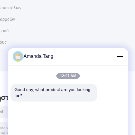
 Φουσκάλων
ιαρροών
ερού
τους
Amanda Tang
12:07 AM
Good day, what product are you looking 
for?
στε μήνυμα