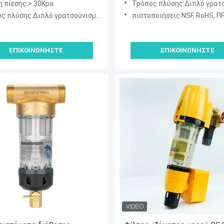
 πίεσης:> 30Kpa
Τρόπος πλύσης:Διπλό γρατσούνισμα, ξέπλυ
λύσης:Διπλό γρατσούνισμα, ξέπλυμα Simpson
πιστοποιήσεις:NSF, RoHS, ΠΡΟΣΙΤΌ
ΕΠΙΚΟΙΝΩΝΉΣΤΕ
ΕΠΙΚΟΙΝΩΝΉΣΤΕ