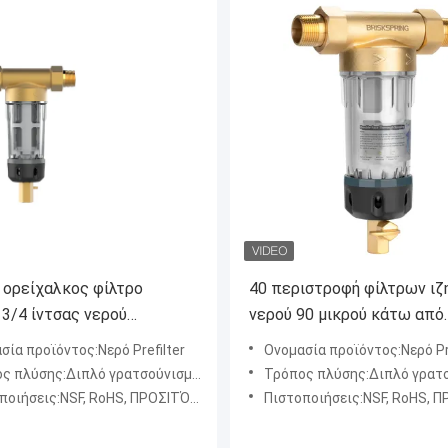
α ορείχαλκος φίλτρο
40 περιστροφή φίλτρων ι
 3/4 ίντσας νερού
νερού 90 μικρού κάτω από
ων Diy φίλτρων ιζημάτων
επαναχρησιμοποιήσιμο ολ
σία προϊόντος:Νερό Prefilter
Ονομασία προϊόντος:Νερό Pre
κρού
το φίλτρο νερού σπιτιών
λύσης:Διπλό γρατσούνισμα, ξέπλυμα Simpson
Τρόπος πλύσης:Διπλό γρατσούνισμα, ξέπλυ
οιήσεις:NSF, RoHS, ΠΡΟΣΙΤΌΤΗΤΑ, SGS
Πιστοποιήσεις:NSF, RoHS, ΠΡΟΣΙΤΌ