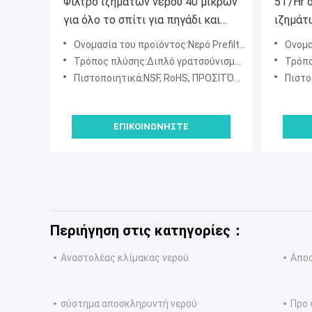
Φίλτρο ιζημάτων νερού 40 μικρών
5T/Hr 
για όλο το σπίτι για πηγάδι και
ιζημάτ
πόσιμο νερό
ίντσα 
Ονομασία του προϊόντος:Νερό Prefilter
Ονομα
Τρόπος πλύσης:Διπλό γρατσούνισμα, ξέπλυμα Simpson
Τρόπος π
Πιστοποιητικά:NSF, RoHS, ΠΡΟΣΙΤΌΤΗΤΑ, SGS
Πιστοπ
ΕΠΙΚΟΙΝΩΝΉΣΤΕ
Περιήγηση στις κατηγορίες：
Αναστολέας κλίμακας νερού
Αποσ
σύστημα αποσκληρυντή νερού
Προ 