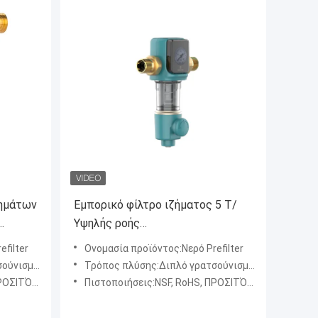
ζημάτων
Εμπορικό φίλτρο ιζήματος 5 Τ/
Υψηλής ροής
όκληρο
Επαναχρησιμοποιήσιμο φίλτρο
filter
Ονομασία προϊόντος:Νερό Prefilter
ιζήματος για νερό φρεατίων
μα Simpson
Τρόπος πλύσης:Διπλό γρατσούνισμα, ξέπλυμα Simpson
ΤΗΤΑ, SGS
Πιστοποιήσεις:NSF, RoHS, ΠΡΟΣΙΤΌΤΗΤΑ, SGS