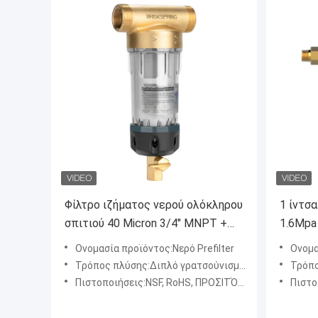
Φίλτρο ιζήματος νερού ολόκληρου
1 ίντσ
σπιτιού 40 Micron 3/4" MNPT +
1.6Mpa
3/4" MNPT
ιζημάτ
Ονομασία προϊόντος:Νερό Prefilter
Ονομα
100 μι
Τρόπος πλύσης:Διπλό γρατσούνισμα, ξέπλυμα Simpson
Τρόπος π
Πιστοποιήσεις:NSF, RoHS, ΠΡΟΣΙΤΌΤΗΤΑ, SGS
Πιστοπ