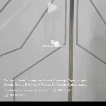
Σύστημα Αφαλάτωσης και Αποσκλήρυνσης Νερού Χωρίς
Άλατα, Χωρίς Ηλεκτρικό Ρεύμα, Πρόληψη Αλάτων και
Οικολογικός Σχεδιασμός
σύστημα αποσκληρυντή νερού
2026-06-15
661 απόψεις