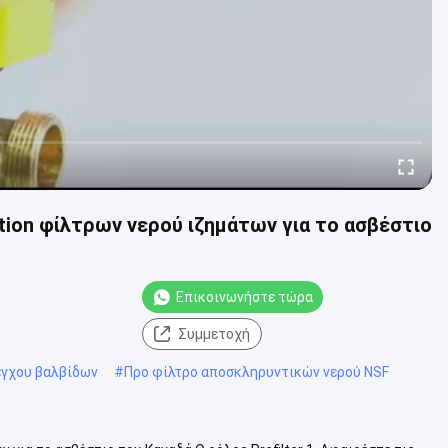
ion φίλτρων νερού ιζημάτων για το ασβέστιο
Επικοινωνήστε τώρα
Συμμετοχή
έγχου βαλβίδων
#
Προ φίλτρο αποσκληρυντικών νερού NSF