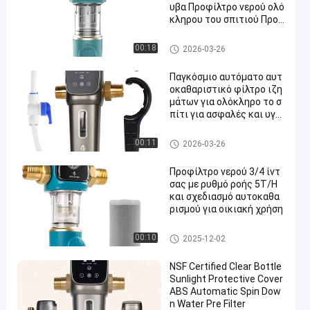
υβα Προφίλτρο νερού ολό
κληρου του σπιτιού Προ
φίλτρο, επαναχρησιμοποι
ήσιμο σύστημα προφίλτρ
Ολόκληρο προ φίλτρο σπιτιώ
00:18
2026-03-26
ωσης ιζημάτων υποστρο
ν
φής για οικιακό υδραυλι
Παγκόσμιο αυτόματο αυτ
κό καθαριστή νερού
οκαθαριστικό φίλτρο ιζη
μάτων για ολόκληρο το σ
πίτι για ασφαλές και υγιε
ινό νερό
Προ φίλτρο νερού
00:11
2026-03-26
Προφίλτρο νερού 3/4 ίντ
σας με ρυθμό ροής 5T/H
και σχεδιασμό αυτοκαθα
ρισμού για οικιακή χρήση
Προ φίλτρο νερού
00:10
2025-12-02
NSF Certified Clear Bottle
Sunlight Protective Cover
ABS Automatic Spin Dow
n Water Pre Filter