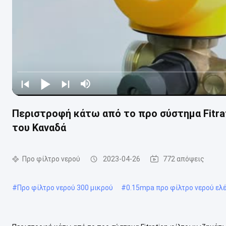
Περιστροφή κάτω από το προ σύστημα Fitrat
του Καναδά
Προ φίλτρο νερού
2023-04-26
772 απόψεις
#
Προ φίλτρο νερού 300 μικρού
#
0.15mpa προ φίλτρο νερού ελ