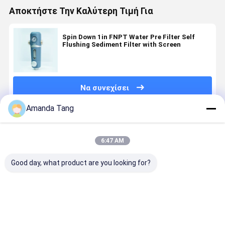
Αποκτήστε Την Καλύτερη Τιμή Για
Spin Down 1in FNPT Water Pre Filter Self
Flushing Sediment Filter with Screen
Να συνεχίσει
Amanda Tang
Συνιστώμενα Προϊόντα
6:47 AM
Good day, what product are you looking for?
Προφίλτρο
5 Μικρών 304
Fully
Smart Wat
νερού από
Ατσάλι
Automatic 40
Pre Filter
ανοξείδωτο
Ατσάλι Νερό
Micron SUS
with Color
χάλυβα 304
Προ φίλτρο
316 Stainless
Indicator
με διήθηση 5
με
Steel
Tool Free