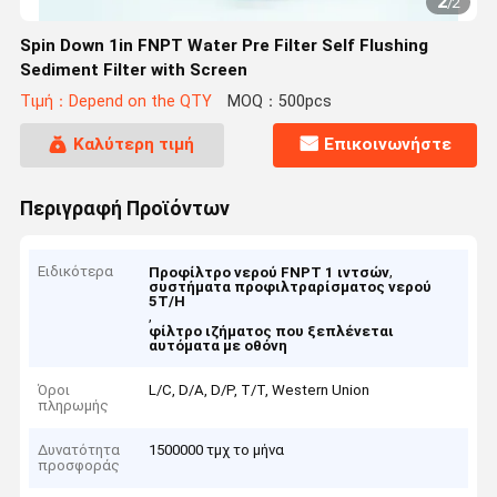
2
/
2
Spin Down 1in FNPT Water Pre Filter Self Flushing
Sediment Filter with Screen
Τιμή：Depend on the QTY
MOQ：500pcs
Καλύτερη τιμή
Επικοινωνήστε
Περιγραφή Προϊόντων
Ειδικότερα
,
Προφίλτρο νερού FNPT 1 ιντσών
συστήματα προφιλτραρίσματος νερού
5T/H
,
φίλτρο ιζήματος που ξεπλένεται
αυτόματα με οθόνη
Όροι
L/C, D/A, D/P, T/T, Western Union
πληρωμής
Δυνατότητα
1500000 τμχ το μήνα
προσφοράς